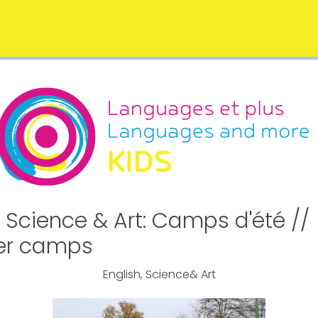
, Science & Art: Camps d'été //
r camps
English, Science& Art