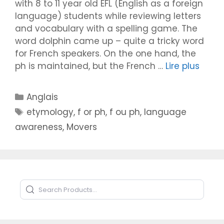
with 8 to 11 year old EFL (English as a foreign
language) students while reviewing letters
and vocabulary with a spelling game. The
word dolphin came up – quite a tricky word
for French speakers. On the one hand, the
ph is maintained, but the French …
Lire plus
Catégories
Anglais
Étiquettes
etymology
,
f or ph
,
f ou ph
,
language
awareness
,
Movers
Search Products
Type to search products