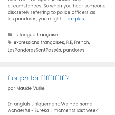
circumstances. So when you hear someone
discretely referring to police officers as
les pandores, you might …
Lire plus
Catégories
La langue française
Étiquettes
expressions françaises
,
FLE
,
French
,
LesPandoresSontPassés
,
pandores
f or ph for fffffffffff?
par
Maude Vuille
En anglais uniquement: We had some
wonderful « Eureka » moments last week