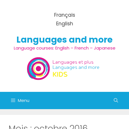
Aller au contenu
Français
English
Languages and more
Language courses: English – French – Japanese
Menu
Mois :
octobre 2016