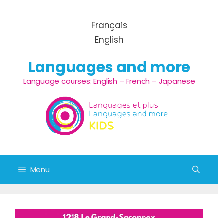
Aller
au
Français
contenu
English
Languages and more
Language courses: English – French – Japanese
Menu