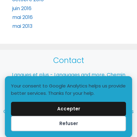
juin 2016
mai 2016
mai 2013
Contact
Langues et plus - Languages and more, Chemin
Taverney, 1218 Le Grand-Saconnex
Your consent to Google Analytics helps us provide
better services. Thanks for your help.
+41 79 772 9510 - info@languagesandmore.com
Accepter
Qui sommes-nous?
–
Conditions générales
–
Mentions
légales
–
Lieux de cours
Refuser
Copyright ©2005-2020 Languages and more