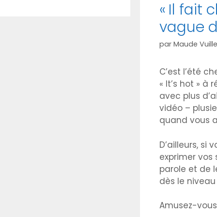
« Il fai
vague d
par
Maude Vuill
C’est l’été ch
« It’s hot » à
avec plus d’a
vidéo – plusi
quand vous a
D’ailleurs, s
exprimer vos 
parole et de 
dès le niveau 
Amusez-vous b