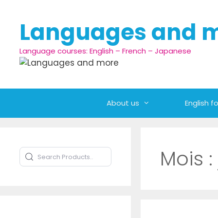
Aller au contenu
Languages and 
Language courses: English – French – Japanese
About us
English fo
Mois :
Search Products
Type to search products