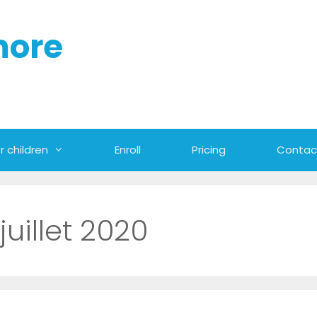
more
r children
Enroll
Pricing
Contac
juillet 2020