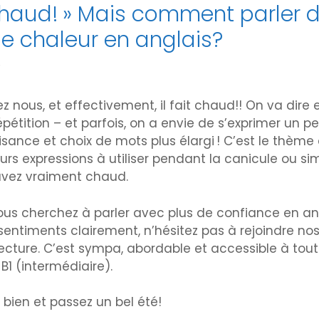
t chaud! » Mais comment parler 
e chaleur en anglais?
e
ez nous, et effectivement, il fait chaud!! On va dire
 répétition – et parfois, on a envie de s’exprimer un p
isance et choix de mots plus élargi ! C’est le thème
eurs expressions à utiliser pendant la canicule ou s
vez vraiment chaud.
i vous cherchez à parler avec plus de confiance en an
sentiments clairement, n’hésitez pas à rejoindre no
lecture. C’est sympa, abordable et accessible à tout
B1 (intermédiaire).
ien et passez un bel été!