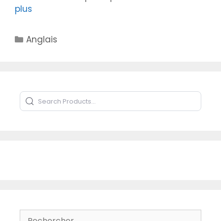
plus
Catégories
Anglais
Search Products
Type to search products
Rechercher :