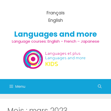
Aller au contenu
Français
English
Languages and more
Language courses: English – French – Japanese
Menu
Mois :
mars 2023