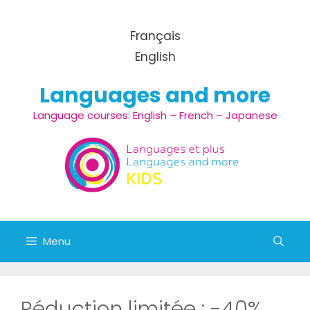
Aller
au
Français
contenu
English
Languages and more
Language courses: English – French – Japanese
Menu
Réduction limitée : -40%