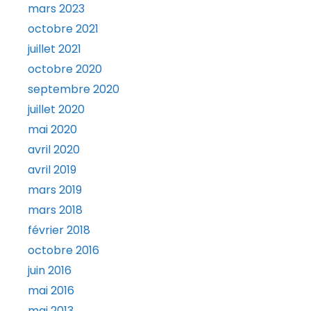
h
mars 2023
t
octobre 2021
t
juillet 2021
o
octobre 2020
n
septembre 2020
a
juillet 2020
v
mai 2020
i
g
avril 2020
a
avril 2019
t
mars 2019
e
mars 2018
c
février 2018
a
octobre 2016
r
d
juin 2016
s
mai 2016
.
mai 2013