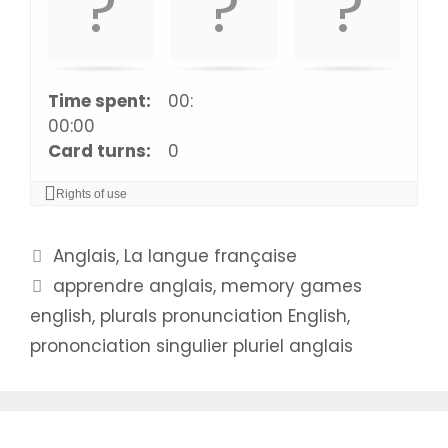
m
a
t
c
Time spent:
00:
h
00:00
i
Card turns:
0
n
g
Rights of use
c
a
Catégories
Anglais
,
La langue française
r
Étiquettes
d
apprendre anglais
,
memory games
s
english
,
plurals pronunciation English
,
.
prononciation singulier pluriel anglais
U
s
e
a