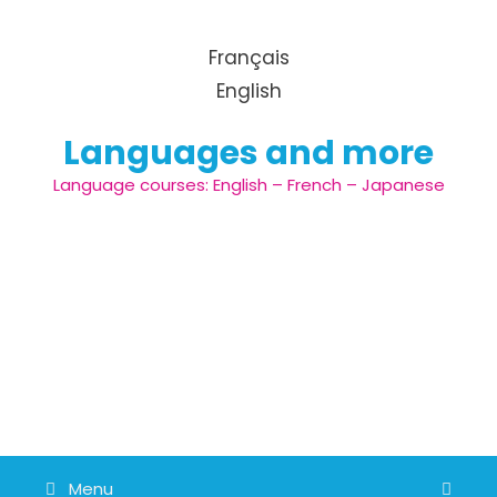
Aller au contenu
Français
English
Languages and more
Language courses: English – French – Japanese
Menu