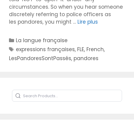
circumstances. So when you hear someone
discretely referring to police officers as
les pandores, you might …
Lire plus
Catégories
La langue française
Étiquettes
expressions françaises
,
FLE
,
French
,
LesPandoresSontPassés
,
pandores
Search Products
Type to search products