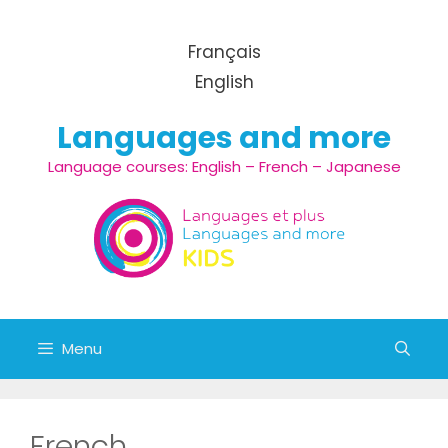
Aller au contenu
Français
English
Languages and more
Language courses: English – French – Japanese
Menu
French