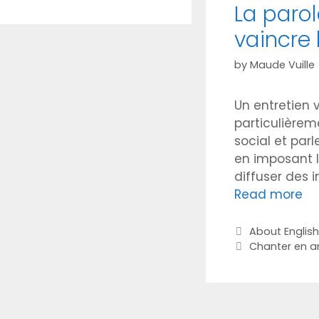
La parol
vaincre 
by
Maude Vuille
Un entretien 
particulièrem
social et par
en imposant 
diffuser des 
Read more
Categories
About Englis
Tags
Chanter en a