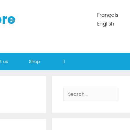
ore
Français
English
t us
Shop
Search for: