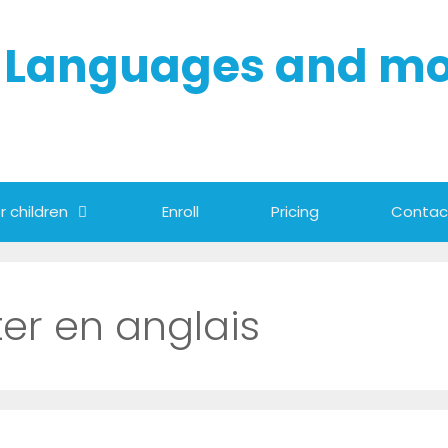
- Languages and m
r children
Enroll
Pricing
Contac
er en anglais