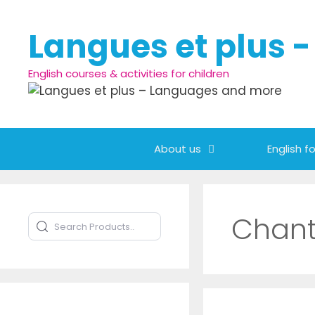
Skip to content
Langues et plus 
English courses & activities for children
About us
English fo
Chant
Search Products
Type to search products