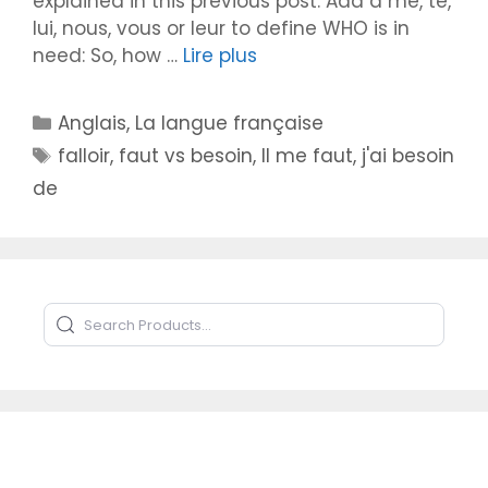
explained in this previous post. Add a me, te,
lui, nous, vous or leur to define WHO is in
need: So, how …
Lire plus
Catégories
Anglais
,
La langue française
Étiquettes
falloir
,
faut vs besoin
,
Il me faut
,
j'ai besoin
de
Search Products
Type to search products