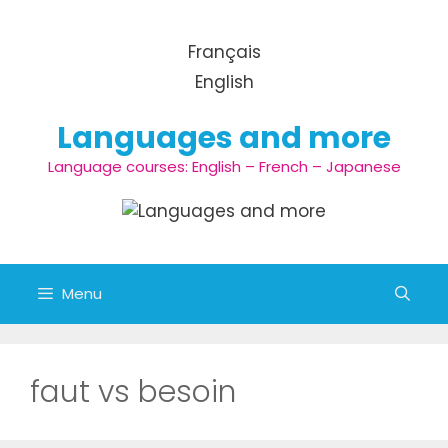
Aller au contenu
Français
English
Languages and more
Language courses: English – French – Japanese
Menu
faut vs besoin