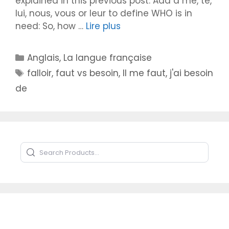
explained in this previous post. Add a me, te,
lui, nous, vous or leur to define WHO is in
need: So, how …
Lire plus
Catégories
Anglais
,
La langue française
Étiquettes
falloir
,
faut vs besoin
,
Il me faut
,
j'ai besoin
de
Search Products
Type to search products